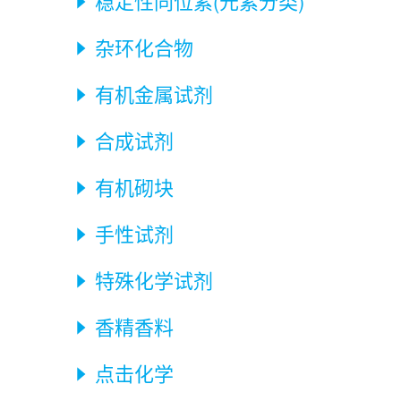
稳定性同位素(元素分类)

杂环化合物

有机金属试剂

合成试剂

有机砌块

手性试剂

特殊化学试剂

香精香料

点击化学
