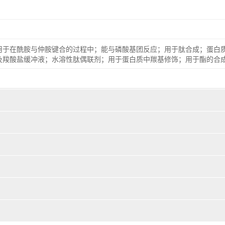
于在酰胺与仲胺键合的过程中；能与磷酸基团反应；用于肽合成；蛋白质与核
及羧酸盐缓冲液；水溶性肽偶联剂；用于蛋白质中羰基修饰；用于酯的合