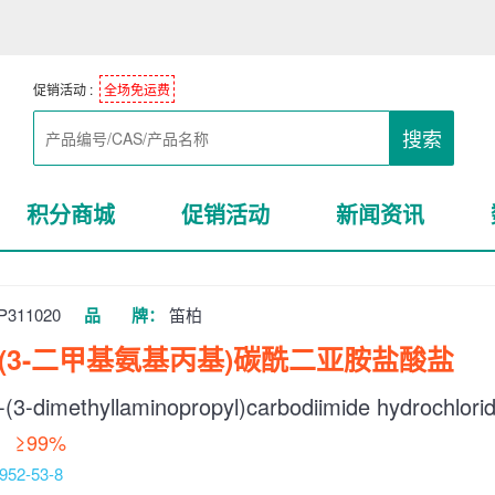
促销活动 :
全场免运费
搜索
积分商城
促销活动
新闻资讯
P311020
品 牌：
笛柏
基-(3-二甲基氨基丙基)碳酰二亚胺盐酸盐
-(3-dimethyllaminopropyl)carbodiimide hydrochlori
：
≥99%
952-53-8