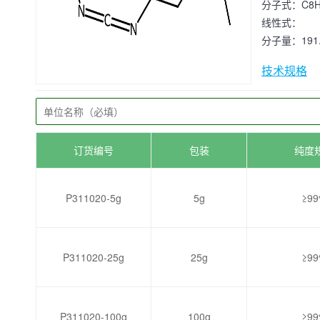
分子式：
C8H
线性式：
分子量：
191
技术规格
订货编号
包装
纯度
P311020-5g
5g
≥9
P311020-25g
25g
≥9
P311020-100g
100g
≥9