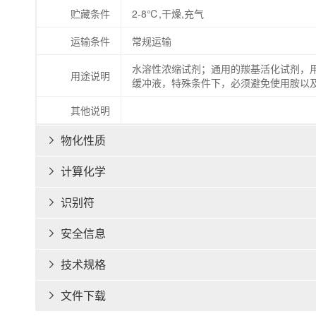
贮藏条件
2-8℃,干燥,充气
运输条件
常规运输
水溶性浓缩试剂；通用的羰基活化试剂，用
用途说明
缓冲液，特殊条件下，必须避免使用胺以
其他说明
物化性质

计算化学

识别符

安全信息

技术规格

文件下载
